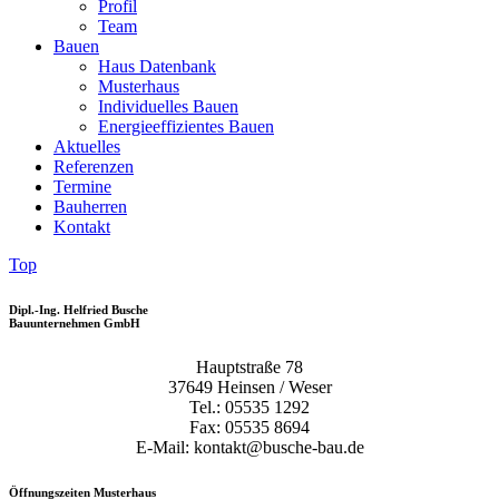
Profil
Team
Bauen
Haus Datenbank
Musterhaus
Individuelles Bauen
Energieeffizientes Bauen
Aktuelles
Referenzen
Termine
Bauherren
Kontakt
Top
Dipl.-Ing. Helfried Busche
Bauunternehmen GmbH
Hauptstraße 78
37649 Heinsen / Weser
Tel.: 05535 1292
Fax: 05535 8694
E-Mail: kontakt@busche-bau.de
Öffnungszeiten Musterhaus