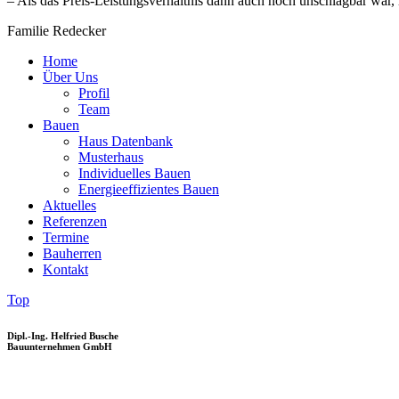
– Als das Preis-Leistungsverhältnis dann auch noch unschlagbar war,
Familie Redecker
Home
Über Uns
Profil
Team
Bauen
Haus Datenbank
Musterhaus
Individuelles Bauen
Energieeffizientes Bauen
Aktuelles
Referenzen
Termine
Bauherren
Kontakt
Top
Dipl.-Ing. Helfried Busche
Bauunternehmen GmbH