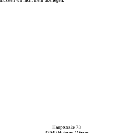
 mussten wir nicht mehr überlegen.
Hauptstraße 78
37649 Heinsen / Weser