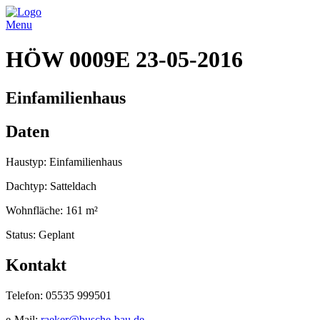
Menu
HÖW 0009E 23-05-2016
Einfamilienhaus
Daten
Haustyp: Einfamilienhaus
Dachtyp: Satteldach
Wohnfläche: 161 m²
Status: Geplant
Kontakt
Telefon: 05535 999501
e-Mail:
raeker@busche-bau.de