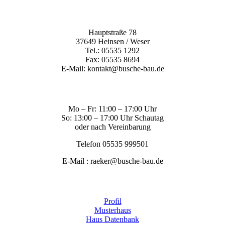
Hauptstraße 78
37649 Heinsen / Weser
Tel.: 05535 1292
Fax: 05535 8694
E-Mail: kontakt@busche-bau.de
Mo – Fr: 11:00 – 17:00 Uhr
So: 13:00 – 17:00 Uhr Schautag
oder nach Vereinbarung
Telefon 05535 999501
E-Mail : raeker@busche-bau.de
Profil
Musterhaus
Haus Datenbank