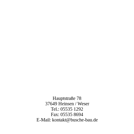
Hauptstraße 78
37649 Heinsen / Weser
Tel.: 05535 1292
Fax: 05535 8694
E-Mail: kontakt@busche-bau.de