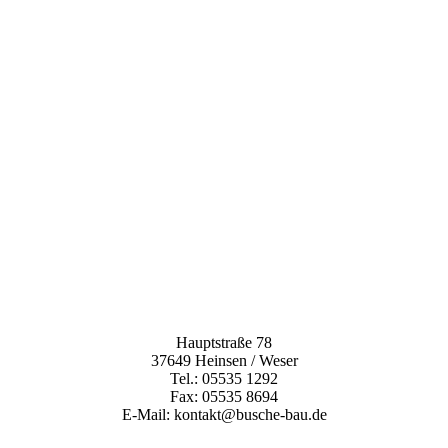
Hauptstraße 78
37649 Heinsen / Weser
Tel.: 05535 1292
Fax: 05535 8694
E-Mail: kontakt@busche-bau.de