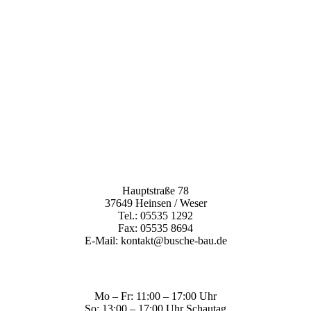
Hauptstraße 78
37649 Heinsen / Weser
Tel.: 05535 1292
Fax: 05535 8694
E-Mail: kontakt@busche-bau.de
Mo – Fr: 11:00 – 17:00 Uhr
So: 13:00 – 17:00 Uhr Schautag