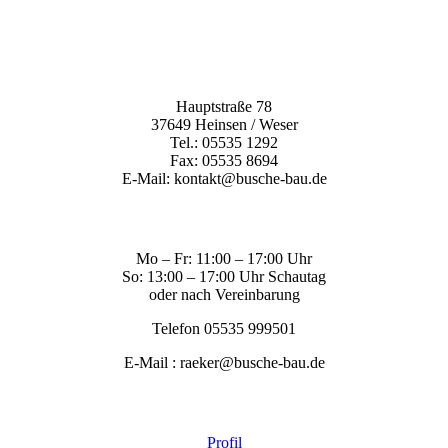
Hauptstraße 78
37649 Heinsen / Weser
Tel.: 05535 1292
Fax: 05535 8694
E-Mail: kontakt@busche-bau.de
Mo – Fr: 11:00 – 17:00 Uhr
So: 13:00 – 17:00 Uhr Schautag
oder nach Vereinbarung
Telefon 05535 999501
E-Mail : raeker@busche-bau.de
Profil