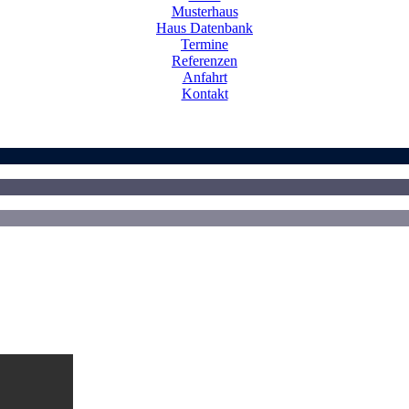
Musterhaus
Haus Datenbank
Termine
Referenzen
Anfahrt
Kontakt
en sich
räch, ein 3D-
n Besuch!