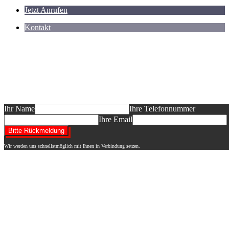
Jetzt Anrufen
Kontakt
Sie planen ein Neubauvorhaben und möcht
informieren?
Das dürfen Sie erwarten: ein auf Ihr BV abgestimmtes Informationsgesp
Entwurf "Ihres" Hauses, ein Festpreisangebot! Wir freuen uns auf Ihre
Ihr Name
Ihre Telefonnummer
Ihre Email
Wir werden uns schnellstmöglich mit Ihnen in Verbindung setzen.