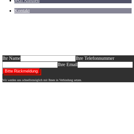
Jetzt Anrufen
Kontakt
Sie planen ein Neubauvorhaben und möcht
informieren?
Das dürfen Sie erwarten: ein auf Ihr BV abgestimmtes Informationsgesp
Entwurf "Ihres" Hauses, ein Festpreisangebot! Wir freuen uns auf Ihre
Ihr Name
Ihre Telefonnummer
Ihre Email
Wir werden uns schnellstmöglich mit Ihnen in Verbindung setzen.