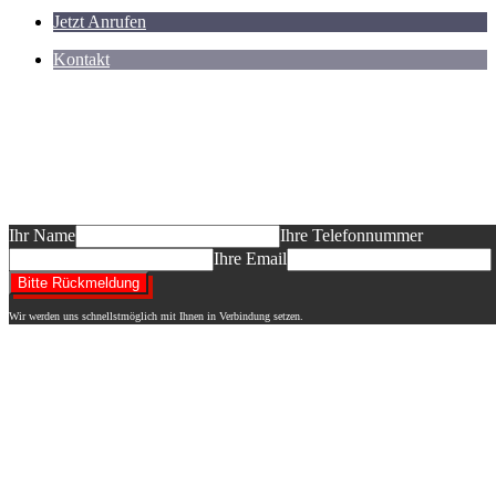
Jetzt Anrufen
Kontakt
Sie planen ein Neubauvorhaben und möcht
informieren?
Das dürfen Sie erwarten: ein auf Ihr BV abgestimmtes Informationsgesp
Entwurf "Ihres" Hauses, ein Festpreisangebot! Wir freuen uns auf Ihre
Ihr Name
Ihre Telefonnummer
Ihre Email
Wir werden uns schnellstmöglich mit Ihnen in Verbindung setzen.