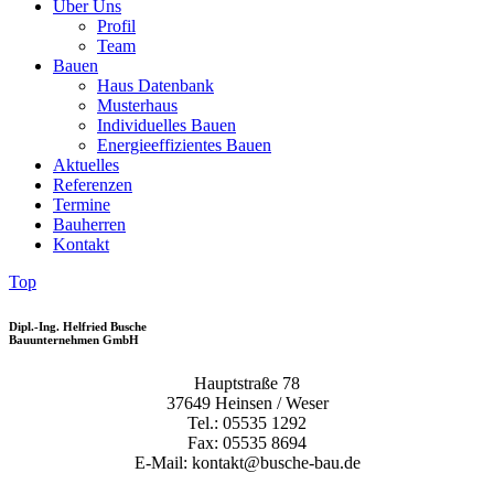
Über Uns
Profil
Team
Bauen
Haus Datenbank
Musterhaus
Individuelles Bauen
Energieeffizientes Bauen
Aktuelles
Referenzen
Termine
Bauherren
Kontakt
Top
Dipl.-Ing. Helfried Busche
Bauunternehmen GmbH
Hauptstraße 78
37649 Heinsen / Weser
Tel.: 05535 1292
Fax: 05535 8694
E-Mail: kontakt@busche-bau.de