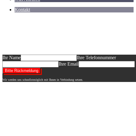
Kontakt
Sie planen ein Neubauvorhaben und möcht
informieren?
Das dürfen Sie erwarten: ein auf Ihr BV abgestimmtes Informationsgesp
Entwurf "Ihres" Hauses, ein Festpreisangebot! Wir freuen uns auf Ihre
Ihr Name
Ihre Telefonnummer
Ihre Email
Wir werden uns schnellstmöglich mit Ihnen in Verbindung setzen.