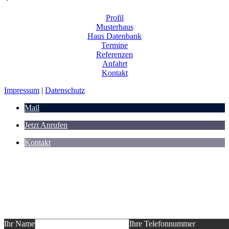
Profil
Musterhaus
Haus Datenbank
Termine
Referenzen
Anfahrt
Kontakt
Impressum
|
Datenschutz
Mail
Jetzt Anrufen
Kontakt
Sie planen ein Neubauvorhaben und möcht
informieren?
Das dürfen Sie erwarten: ein auf Ihr BV abgestimmtes Informationsgesp
Entwurf "Ihres" Hauses, ein Festpreisangebot! Wir freuen uns auf Ihre
Ihr Name
Ihre Telefonnummer